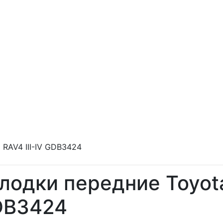
 RAV4 III-IV GDB3424
лодки передние Toyota
DB3424