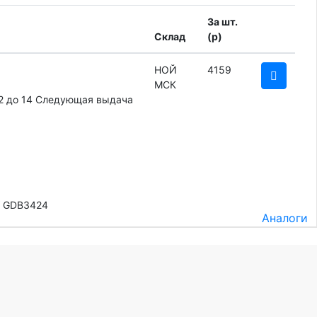
За шт.
Склад
(
p
)
НОЙ
4159
МСК
2 до 14
Следующая выдача
IV GDB3424
Аналоги