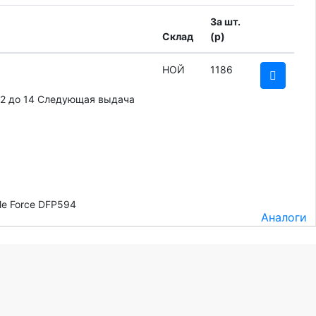
За шт.
Склад
(
p
)
НОЙ
1186
12 до 14
Следующая выдача
e Force DFP594
Аналоги