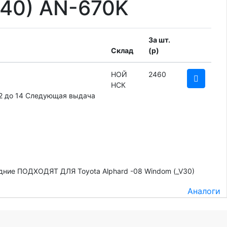
R40) AN-670K
За шт.
Склад
(
p
)
НОЙ
2460
НСК
2 до 14
Следующая выдача
дние ПОДХОДЯТ ДЛЯ Toyota Alphard -08 Windom (_V30)
Аналоги