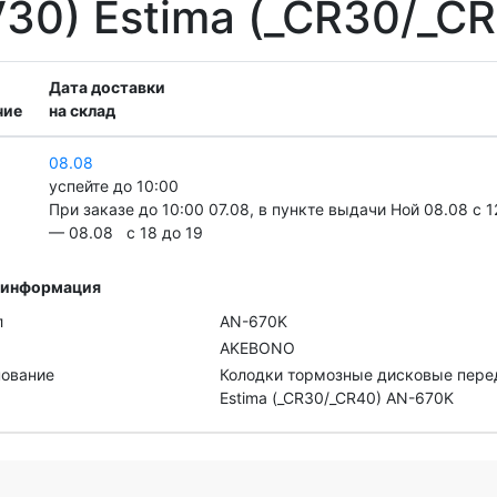
V30) Estima (_CR30/_C
Дата доставки
чие
на склад
08.08
успейте до 10:00
При заказе до 10:00 07.08, в пункте выдачи Ной 08.08 c 1
— 08.08 c 18 до 19
 информация
л
AN-670K
AKEBONO
ование
Колодки тормозные дисковые пере
Estima (_CR30/_CR40) AN-670K