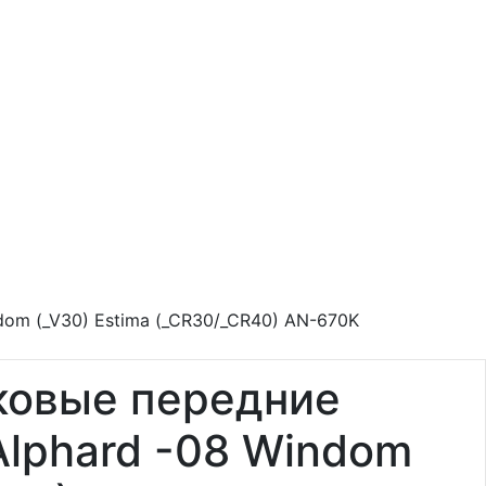
om (_V30) Estima (_CR30/_CR40) AN-670K
ковые передние
lphard -08 Windom