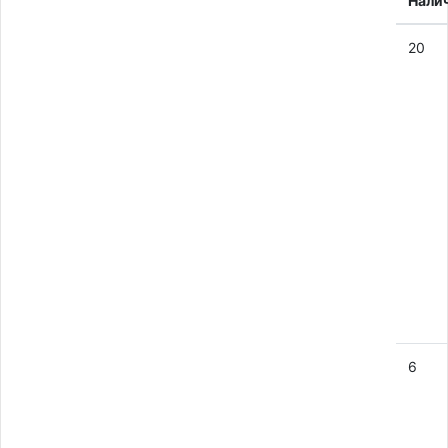
Нали
20
6