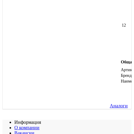
12
Общая
Артику
Бренд
Наиме
Аналоги
Информация
О компании
Вакансии