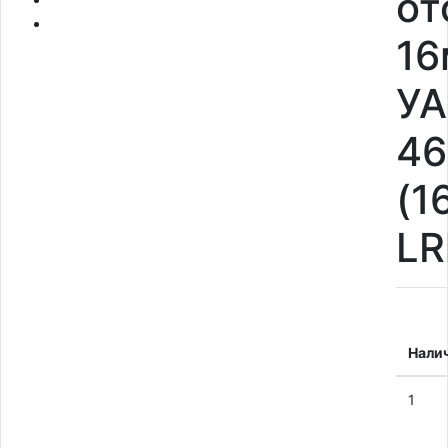
от
16
УА
46
(1
LR
Нали
1