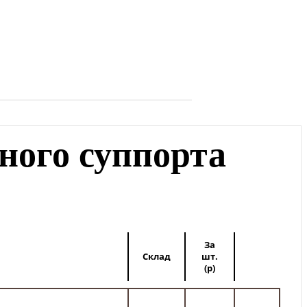
ного суппорта
За
Склад
шт.
(
p
)