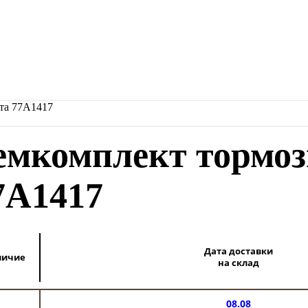
та 77A1417
емкомплект тормоз
7A1417
Дата доставки
личие
на склад
08.08