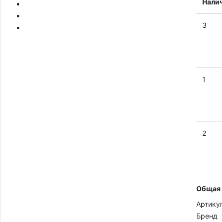
Нали
3
1
2
Общая
Артику
Бренд