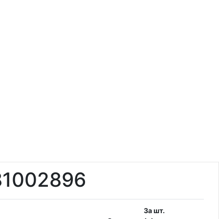
81002896
За шт.