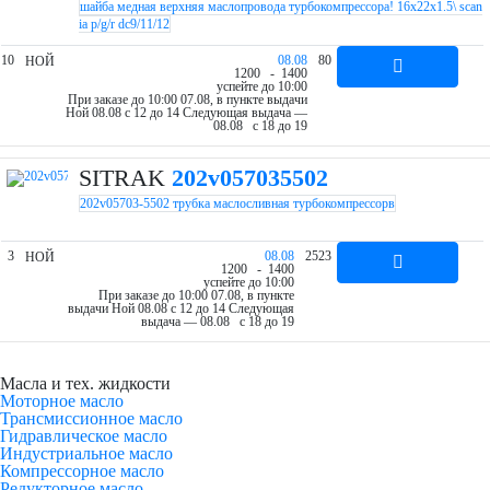
шайба медная верхняя маслопровода турбокомпрессора! 16x22x1.5\ scan
ia p/g/r dc9/11/12
10
08.08
80
НОЙ
12
00
- 14
00
успейте до 10:00
При заказе до 10:00 07.08, в пункте выдачи
Ной 08.08 c 12 до 14
Следующая выдача —
08.08 c 18 до 19
SITRAK
202v057035502
202v05703-5502 трубка маслосливная турбокомпрессорв
3
08.08
2523
НОЙ
12
00
- 14
00
успейте до 10:00
При заказе до 10:00 07.08, в пункте
выдачи Ной 08.08 c 12 до 14
Следующая
выдача — 08.08 c 18 до 19
Масла и тех. жидкости
Моторное масло
Трансмиссионное масло
Гидравлическое масло
Индустриальное масло
Компрессорное масло
Редукторное масло