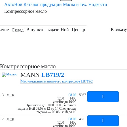
АвтоНой
Каталог продукции
Масла и тех. жидкости
Компрессорное масло
К заказу
ичие
В пункте выдачи Ной
Цена,
p
Склад
Компрессорное масло
MANN
LB719/2
Маслоотделитель винтового компрессора LB719/2
3
08.08
5037
МСК
12
00
- 14
00
успейте до 10:00
При заказе до 10:00 07.08, в пункте
выдачи Ной 08.08 c 12 до 14
Следующая
выдача — 08.08 c 18 до 19
2
08.08
4821
МСК
12
00
- 14
00
успейте до 10:00