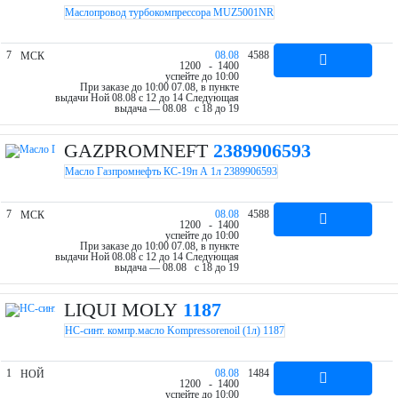
Маслопровод турбокомпрессора MUZ5001NR
7
08.08
4588
МСК
12
00
- 14
00
успейте до 10:00
При заказе до 10:00 07.08, в пункте
выдачи Ной 08.08 c 12 до 14
Следующая
выдача — 08.08 c 18 до 19
GAZPROMNEFT
2389906593
Масло Газпромнефть КС-19п А 1л 2389906593
7
08.08
4588
МСК
12
00
- 14
00
успейте до 10:00
При заказе до 10:00 07.08, в пункте
выдачи Ной 08.08 c 12 до 14
Следующая
выдача — 08.08 c 18 до 19
LIQUI MOLY
1187
НС-синт. компр.масло Kompressorenoil (1л) 1187
1
08.08
1484
НОЙ
12
00
- 14
00
успейте до 10:00