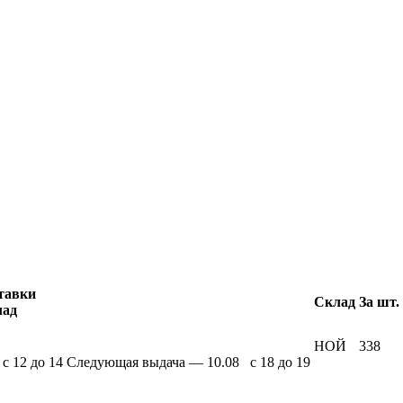
тавки
Склад
За шт. 
лад
НОЙ
338
 c 12 до 14
Следующая выдача — 10.08 c 18 до 19