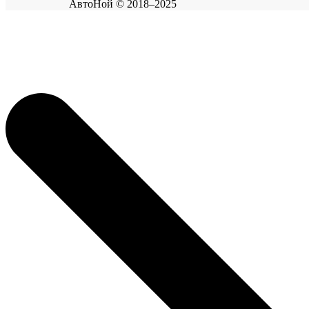
АвтоНой © 2018–2025
Корзина покупок
×
В корзине нет товаров.
Продолжить покупки