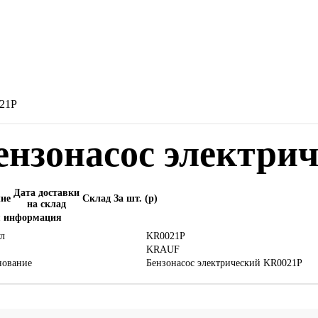
021P
ензонасос электри
Дата доставки
ие
Склад
За шт. (
p
)
на склад
 информация
л
KR0021P
KRAUF
нование
Бензонасос электрический KR0021P