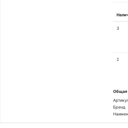
Нали
3
2
Общая
Артику
Бренд
Наимен