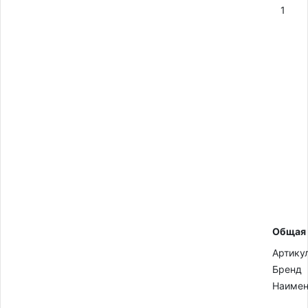
1
Общая
Артику
Бренд
Наимен