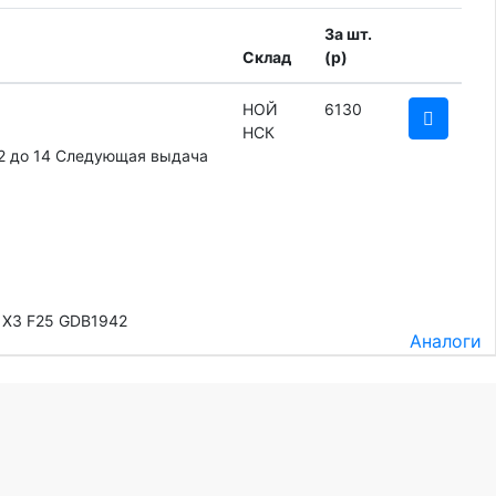
За шт.
Склад
(
p
)
НОЙ
6130
НСК
2 до 14
Следующая выдача
 X3 F25 GDB1942
Аналоги