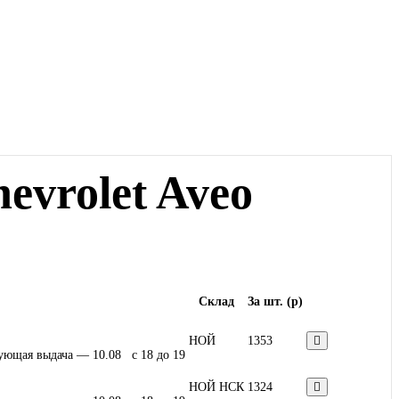
evrolet Aveo
Склад
За шт. (
p
)
НОЙ
1353
ующая выдача — 10.08 c 18 до 19
НОЙ НСК
1324