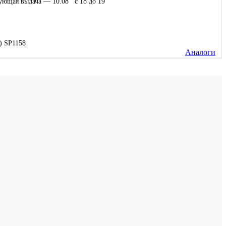
ующая выдача — 10.08 c 18 до 19
) SP1158
Аналоги