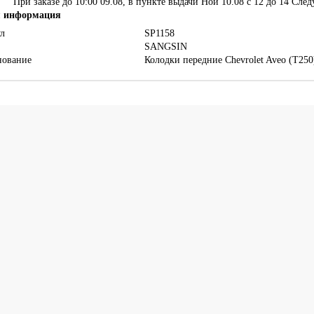
При заказе до 10:00 09.08, в пункте выдачи Ной 10.08 c 12 до 14
След
 информация
л
SP1158
SANGSIN
нование
Колодки передние Chevrolet Aveo (T250