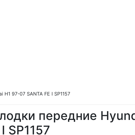
i H1 97-07 SANTA FE I SP1157
лодки передние Hyund
 I SP1157