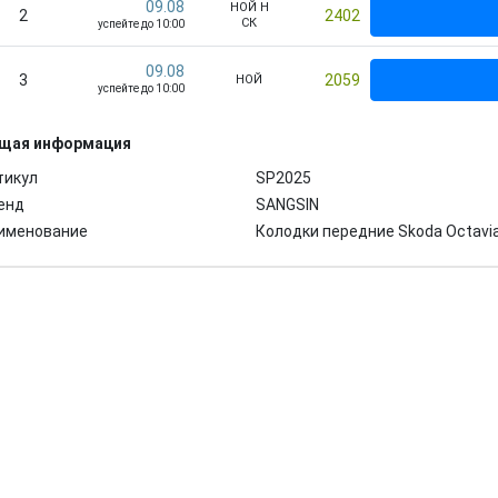
09.08
НОЙ Н
2
2402
СК
успейте до 10:00
09.08
3
2059
НОЙ
успейте до 10:00
щая информация
тикул
SP2025
енд
SANGSIN
именование
Колодки передние Skoda Octavia