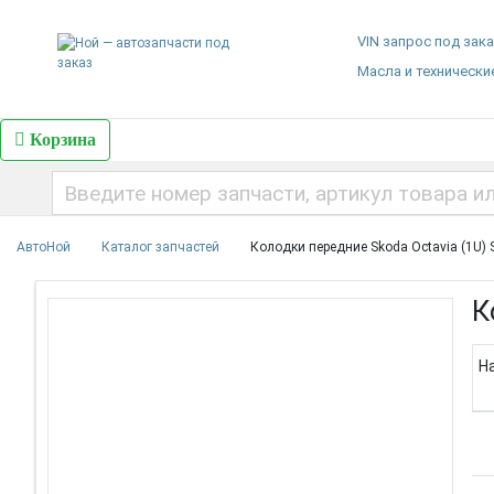
VIN запрос под зак
Масла и технически
Корзина
АвтоНой
Каталог запчастей
Колодки передние Skoda Octavia (1U)
К
Н