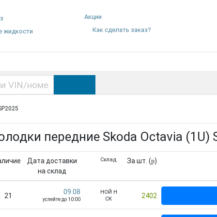
Акции
аз
Как сделать заказ?
е жидкости
 SP2025
олодки передние Skoda Octavia (1U)
Склад
аличие
Дата доставки
За шт. (
)
p
на склад
09.08
НОЙ Н
21
2402
СК
успейте до 10:00