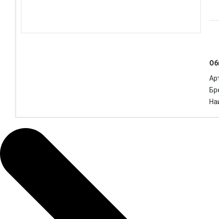
Об
Ар
Бр
На