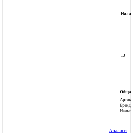
Налич
13
Общая
Артику
Бренд
Наиме
Аналоги