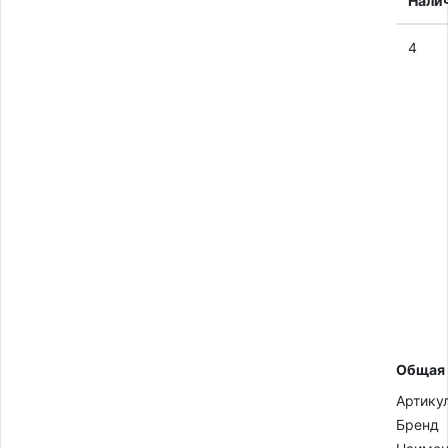
Нали
4
Общая
Артику
Бренд