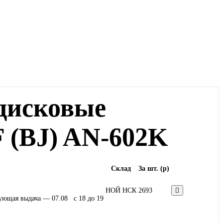
дисковые
F (BJ) AN-602K
Склад
За шт. (
p
)
НОЙ НСК
2693
ующая выдача — 07.08 c 18 до 19