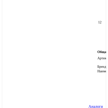
12
Общая
Артику
Бренд
Наиме
Аналоги