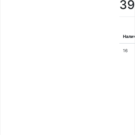
3
Нали
16