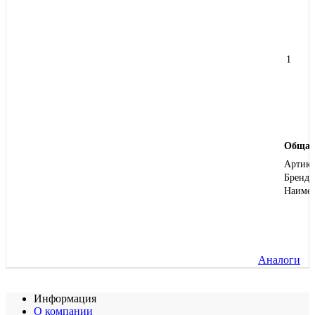
1
Общая
Артику
Бренд
Наиме
Аналоги
Информация
О компании