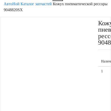
АвтоНой
Каталог запчастей
Кожух пневматической рессоры
9048820SX
Кож
пнев
рес
904
Налич
1