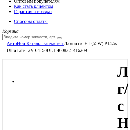
Оптовым покупателям
Как стать клиентом
Гарантия и возврат
Способы оплаты
Корзина
АвтоНой
Каталог запчастей
Лампа г/с H1 (55W) P14.5s
Ultra Life 12V 64150ULT 4008321416209
Л
г/
с
H