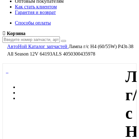
Оптовым покупателям
Как стать клиентом
Гарантия и возврат
Способы оплаты
Корзина
АвтоНой
Каталог запчастей
Лампа г/с H4 (60/55W) P43t-38
All Season 12V 64193ALS 4050300435978
Л
г/
с
H