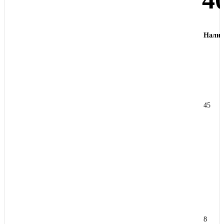
Налич
45
8