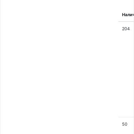
Нали
204
50