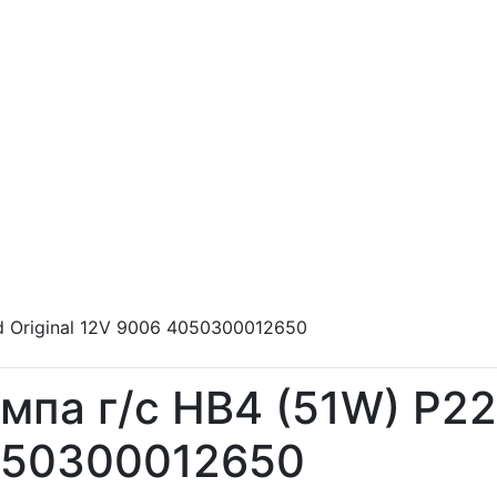
d Original 12V 9006 4050300012650
мпа г/с HB4 (51W) P22
50300012650