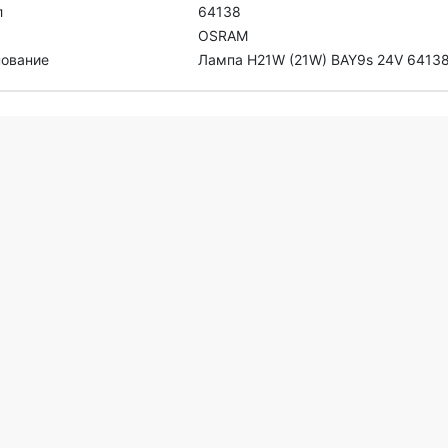
л
64138
OSRAM
ование
Лампа H21W (21W) BAY9s 24V 6413