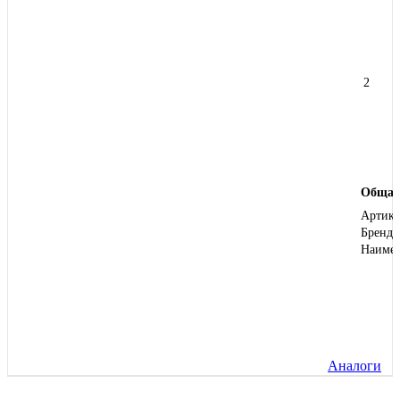
2
Общая
Артику
Бренд
Наиме
Аналоги