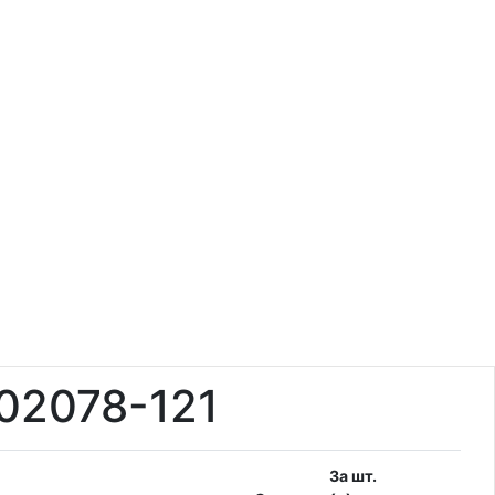
02078-121
За шт.