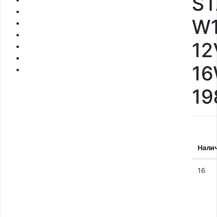
S
W
12
1
19
Нали
16