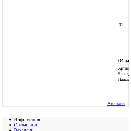
31
Общая
Артику
Бренд
Наиме
Аналоги
Информация
О компании
Вакансии