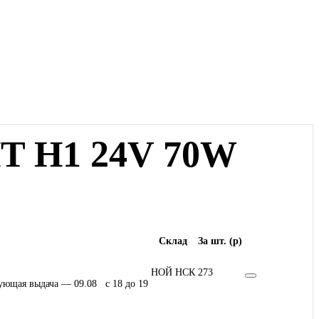
 H1 24V 70W
Склад
За шт. (
p
)
НОЙ НСК
273
ующая выдача — 09.08 c 18 до 19