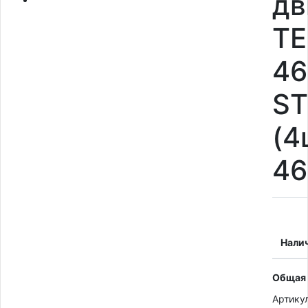
дв
TE
46
S
(4
46
Нали
Общая
Артику