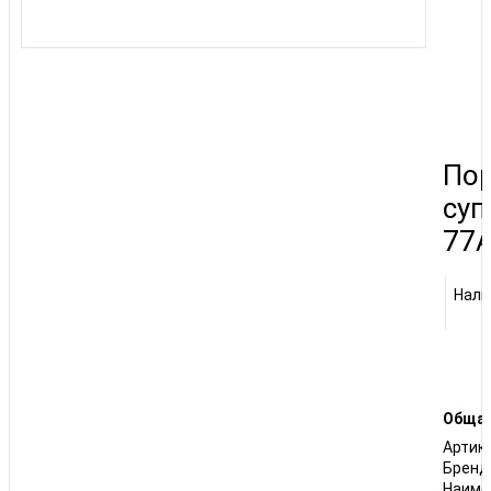
По
суп
77
Нали
Общая
Артик
Бренд
Наиме