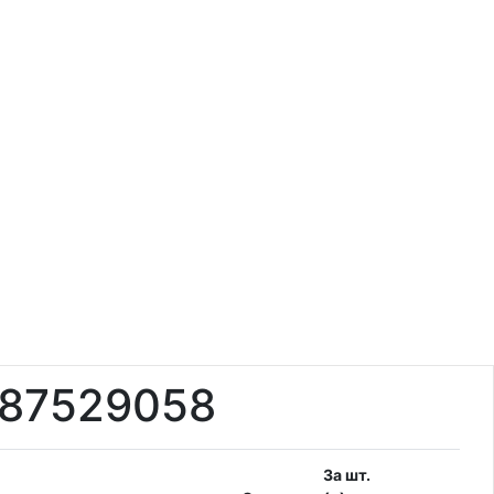
987529058
За шт.