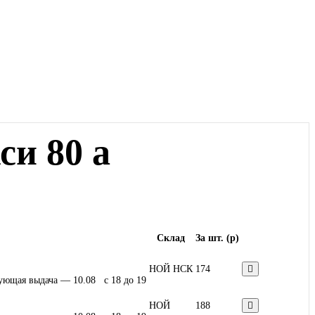
си 80 а
Склад
За шт. (
p
)
НОЙ НСК
174
ующая выдача — 10.08 c 18 до 19
НОЙ
188