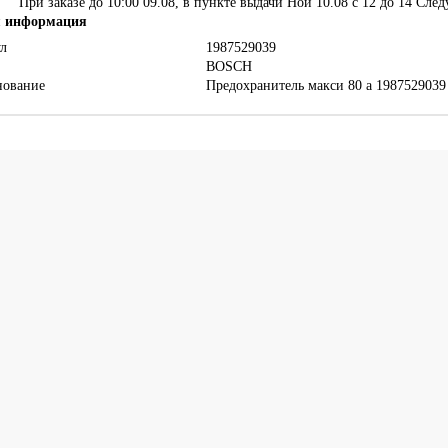
При заказе до 10:00 09.08, в пункте выдачи Ной 10.08 c 12 до 14
След
 информация
л
1987529039
BOSCH
нование
Предохранитель макси 80 а 1987529039