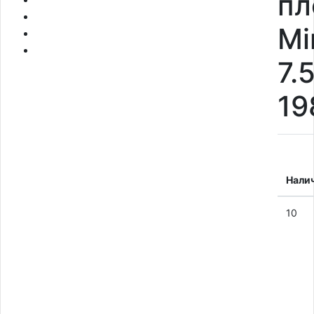
пл
Mi
7.
19
Нали
10