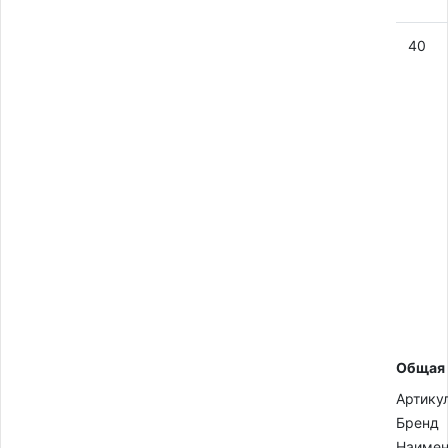
40
Общая
Артику
Бренд
Наимен