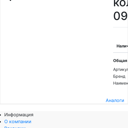
ко
09
Нали
Общая
Артику
Бренд
Наимен
Аналоги
Информация
О компании