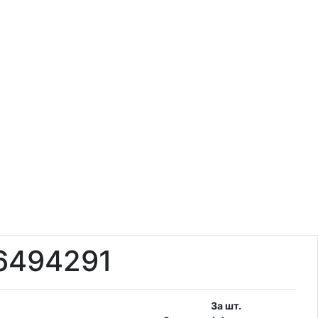
6494291
За шт.