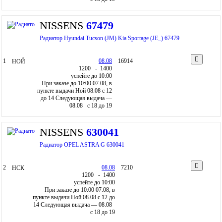
NISSENS
67479
Радиатор Hyundai Tucson (JM) Kia Sportage (JE_) 67479
1
08.08
16914
НОЙ
12
00
- 14
00
успейте до 10:00
При заказе до 10:00 07.08, в
пункте выдачи Ной 08.08 c 12
до 14
Следующая выдача —
08.08 c 18 до 19
NISSENS
630041
Радиатор OPEL ASTRA G 630041
2
08.08
7210
НСК
12
00
- 14
00
успейте до 10:00
При заказе до 10:00 07.08, в
пункте выдачи Ной 08.08 c 12 до
14
Следующая выдача — 08.08
c 18 до 19