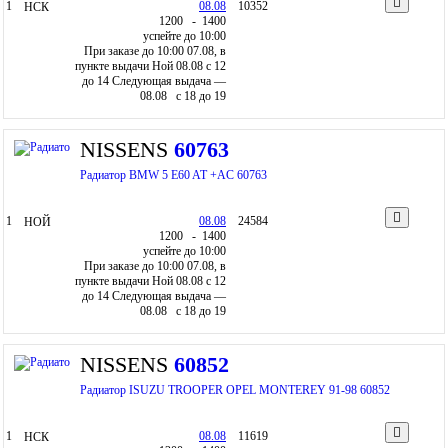
1
08.08
10352
НСК
12
00
- 14
00
успейте до 10:00
При заказе до 10:00 07.08, в
пункте выдачи Ной 08.08 c 12
до 14
Следующая выдача —
08.08 c 18 до 19
NISSENS
60763
Радиатор BMW 5 E60 AT +AC 60763
1
08.08
24584
НОЙ
12
00
- 14
00
успейте до 10:00
При заказе до 10:00 07.08, в
пункте выдачи Ной 08.08 c 12
до 14
Следующая выдача —
08.08 c 18 до 19
NISSENS
60852
Радиатор ISUZU TROOPER OPEL MONTEREY 91-98 60852
1
08.08
11619
НСК