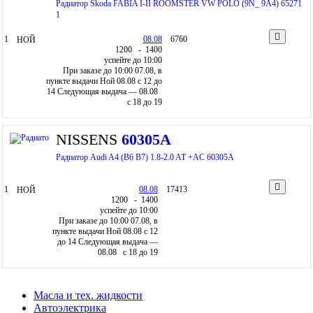
Радиатор Skoda FABIA I-II ROOMSTER VW POLO (9N_ 9A4) 65271
1
1
08.08
6760
НОЙ
12
00
- 14
00
успейте до 10:00
При заказе до 10:00 07.08, в
пункте выдачи Ной 08.08 c 12 до
14
Следующая выдача — 08.08
c 18 до 19
NISSENS
60305A
Радиатор Audi A4 (B6 B7) 1.8-2.0 AT +AC 60305A
1
08.08
17413
НОЙ
12
00
- 14
00
успейте до 10:00
При заказе до 10:00 07.08, в
пункте выдачи Ной 08.08 c 12
до 14
Следующая выдача —
08.08 c 18 до 19
Масла и тех. жидкости
Автоэлектрика