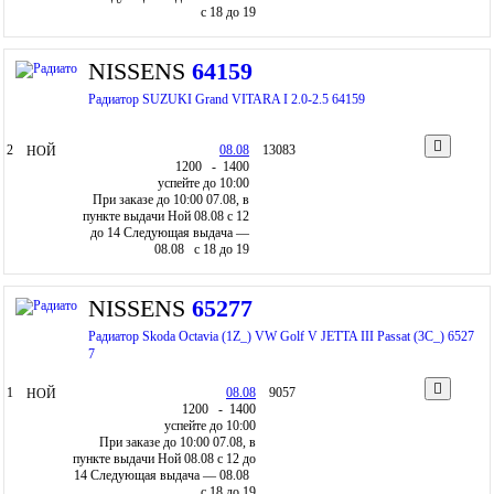
c 18 до 19
NISSENS
64159
Радиатор SUZUKI Grand VITARA I 2.0-2.5 64159
2
08.08
13083
НОЙ
12
00
- 14
00
успейте до 10:00
При заказе до 10:00 07.08, в
пункте выдачи Ной 08.08 c 12
до 14
Следующая выдача —
08.08 c 18 до 19
NISSENS
65277
Радиатор Skoda Octavia (1Z_) VW Golf V JETTA III Passat (3C_) 6527
7
1
08.08
9057
НОЙ
12
00
- 14
00
успейте до 10:00
При заказе до 10:00 07.08, в
пункте выдачи Ной 08.08 c 12 до
14
Следующая выдача — 08.08
c 18 до 19