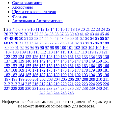
Свечи зажигания
Аксессуары
Щетки стеклоочистителя
Фильтра
Автохимия и Автокосметика
1
2
3
4
5
6
7
8
9
10
11
12
13
14
15
16
17
18
19
20
21
22
23
24
25
26
27
28
29
30
31
32
33
34
35
36
37
38
39
40
41
42
43
44
45
46
47
48
49
50
51
52
53
54
55
56
57
58
59
60
61
62
63
64
65
66
67
68
69
70
71
72
73
74
75
76
77
78
79
80
81
82
83
84
85
86
87
88
89
90
91
92
93
94
95
96
97
98
99
100
101
102
103
104
105
106
107
108
109
110
111
112
113
114
115
116
117
118
119
120
121
122
123
124
125
126
127
128
129
130
131
132
133
134
135
136
137
138
139
140
141
142
143
144
145
146
147
148
149
150
151
152
153
154
155
156
157
158
159
160
161
162
163
164
165
166
167
168
169
170
171
172
173
174
175
176
177
178
179
180
181
182
183
184
185
186
187
188
189
190
191
192
193
194
195
196
197
198
199
200
201
202
203
204
205
206
207
208
209
210
211
212
213
214
215
216
217
218
219
220
221
222
223
224
225
226
227
228
229
230
231
232
233
234
235
236
237
238
239
240
241
242
243
244
245
246
Информация об аналогах товара носит справочный характер и
не может являться основанием для возврата.