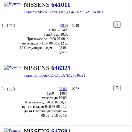
NISSENS
641011
Радиатор Skoda Octavia (1U_) 1.4-1.6 MT -AC 641011
1
08.08
5919
НОЙ
12
00
- 14
00
успейте до 10:00
При заказе до 10:00 07.08, в
пункте выдачи Ной 08.08 c 12 до
14
Следующая выдача — 08.08
c 18 до 19
NISSENS
646321
Радиатор Toyota COROLLA (E12) 646321
3
08.08
10772
НОЙ
12
00
- 14
00
успейте до 10:00
При заказе до 10:00 07.08, в
пункте выдачи Ной 08.08 c 12
до 14
Следующая выдача —
08.08 c 18 до 19
NISSENS
647681