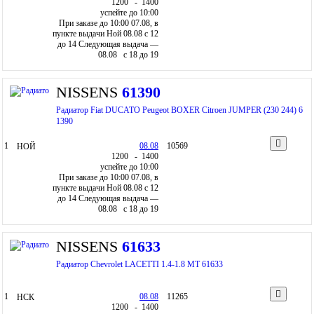
12
00
- 14
00
успейте до 10:00
При заказе до 10:00 07.08, в
пункте выдачи Ной 08.08 c 12
до 14
Следующая выдача —
08.08 c 18 до 19
NISSENS
61390
Радиатор Fiat DUCATO Peugeot BOXER Citroen JUMPER (230 244) 6
1390
1
08.08
10569
НОЙ
12
00
- 14
00
успейте до 10:00
При заказе до 10:00 07.08, в
пункте выдачи Ной 08.08 c 12
до 14
Следующая выдача —
08.08 c 18 до 19
NISSENS
61633
Радиатор Chevrolet LACETTI 1.4-1.8 MT 61633
1
08.08
11265
НСК
12
00
- 14
00