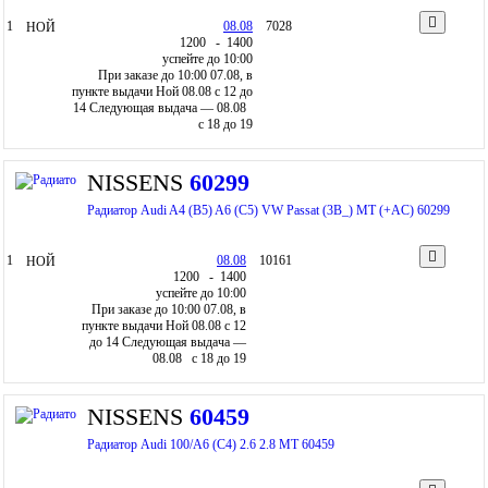
1
08.08
7028
НОЙ
12
00
- 14
00
успейте до 10:00
При заказе до 10:00 07.08, в
пункте выдачи Ной 08.08 c 12 до
14
Следующая выдача — 08.08
c 18 до 19
NISSENS
60299
Радиатор Audi A4 (B5) A6 (C5) VW Passat (3B_) MT (+AC) 60299
1
08.08
10161
НОЙ
12
00
- 14
00
успейте до 10:00
При заказе до 10:00 07.08, в
пункте выдачи Ной 08.08 c 12
до 14
Следующая выдача —
08.08 c 18 до 19
NISSENS
60459
Радиатор Audi 100/A6 (C4) 2.6 2.8 MT 60459