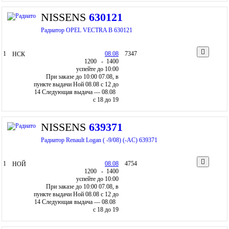
NISSENS
630121
Радиатор OPEL VECTRA B 630121
1
08.08
7347
НСК
12
00
- 14
00
успейте до 10:00
При заказе до 10:00 07.08, в
пункте выдачи Ной 08.08 c 12 до
14
Следующая выдача — 08.08
c 18 до 19
NISSENS
639371
Радиатор Renault Logan ( -9/08) (-AC) 639371
1
08.08
4754
НОЙ
12
00
- 14
00
успейте до 10:00
При заказе до 10:00 07.08, в
пункте выдачи Ной 08.08 c 12 до
14
Следующая выдача — 08.08
c 18 до 19