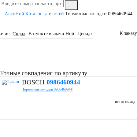
АвтоНой
Каталог запчастей
Тормозные колодки 0986460944
К заказу
ичие
В пункте выдачи Ной
Цена,
p
Склад
Точные совпадения по артикулу
BOSCH
0986460944
Тормозные колодки 0986460944
нет на складе