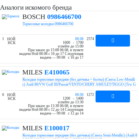
Аналоги искомого бренда
BOSCH
0986466700
Тормозные колодки 0986466700
1
08.08
2574
НОЙ
16
00
- 17
00
НСК
успейте до 15:00
При заказе до 15:00 06.08, в пункте
выдачи Ной 08.08 c 16 до 17
Следующая
выдача — 09.08 c 16 до 17
MILES
E410065
Колодки тормозные передние (без датчика + болты) (Смесь Low-Metalli
c) Audi 80/VW Golf III/Passat/VENTO/CHERY AMULET/TIGGO (Trw G
DB430) E410065
6
08.08
1272
НОЙ
12
00
- 14
00
НСК
успейте до 13:30
При заказе до 13:30 06.08, в пункте
выдачи Ной 08.08 c 12 до 14
Следующая
выдача — 09.08 c 12 до 14
MILES
E100017
Колодки тормозные передние (без датчика) (Смесь Semi-Metallic) (Audi 8