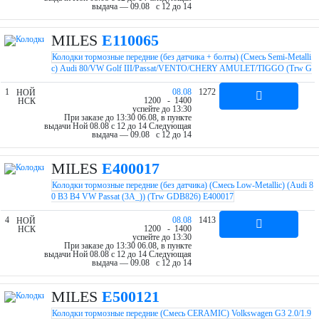
выдача — 09.08 c 12 до 14
MILES
E110065
Колодки тормозные передние (без датчика + болты) (Смесь Semi-Metalli
c) Audi 80/VW Golf III/Passat/VENTO/CHERY AMULET/TIGGO (Trw G
DB430) E110065
1
08.08
1272
НОЙ
12
00
- 14
00
НСК
успейте до 13:30
При заказе до 13:30 06.08, в пункте
выдачи Ной 08.08 c 12 до 14
Следующая
выдача — 09.08 c 12 до 14
MILES
E400017
Колодки тормозные передние (без датчика) (Смесь Low-Metallic) (Audi 8
0 B3 B4 VW Passat (3A_)) (Trw GDB826) E400017
4
08.08
1413
НОЙ
12
00
- 14
00
НСК
успейте до 13:30
При заказе до 13:30 06.08, в пункте
выдачи Ной 08.08 c 12 до 14
Следующая
выдача — 09.08 c 12 до 14
MILES
E500121
Колодки тормозные передние (Смесь CERAMIC) Volkswagen G3 2.0/1.9