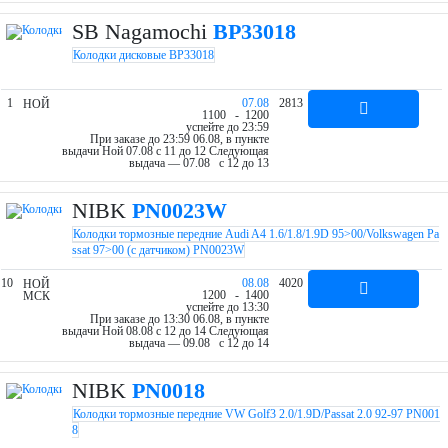
SB Nagamochi
BP33018
Колодки дисковые BP33018
1
07.08
2813
НОЙ
11
00
- 12
00
успейте до 23:59
При заказе до 23:59 06.08, в пункте
выдачи Ной 07.08 c 11 до 12
Следующая
выдача — 07.08 c 12 до 13
NIBK
PN0023W
Колодки тормозные передние Audi A4 1.6/1.8/1.9D 95>00/Volkswagen Pa
ssat 97>00 (с датчиком) PN0023W
10
08.08
4020
НОЙ
12
00
- 14
00
МСК
успейте до 13:30
При заказе до 13:30 06.08, в пункте
выдачи Ной 08.08 c 12 до 14
Следующая
выдача — 09.08 c 12 до 14
NIBK
PN0018
Колодки тормозные передние VW Golf3 2.0/1.9D/Passat 2.0 92-97 PN001
8