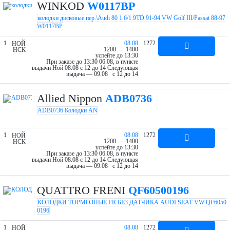
WINKOD
W0117BP
колодки дисковые пер.\Audi 80 1.6/1.9TD 91-94 VW Golf III/Passat 88-97
W0117BP
1
08.08
1272
НОЙ
12
00
- 14
00
НСК
успейте до 13:30
При заказе до 13:30 06.08, в пункте
выдачи Ной 08.08 c 12 до 14
Следующая
выдача — 09.08 c 12 до 14
Allied Nippon
ADB0736
ADB0736 Колодки AN
1
08.08
1272
НОЙ
12
00
- 14
00
НСК
успейте до 13:30
При заказе до 13:30 06.08, в пункте
выдачи Ной 08.08 c 12 до 14
Следующая
выдача — 09.08 c 12 до 14
QUATTRO FRENI
QF60500196
КОЛОДКИ ТОРМОЗНЫЕ FR БЕЗ ДАТЧИКА AUDI SEAT VW QF6050
0196
1
08.08
1272
НОЙ