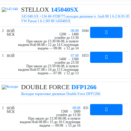
STELLOX
145040SX
145 040-SX =134 40=FDB775 колодки дисковые п. Audi 80 1.6-2.0i 91-95
VW Passat 1.6-1.9D 89 145040SX
2
08.08
1044
НОЙ
12
00
- 14
00
МСК
успейте до 13:30
При заказе до 13:30 06.08, в пункте
выдачи Ной 08.08 c 12 до 14
Следующая
выдача — 09.08 c 12 до 14
1
07.08
1053
НОЙ
14
00
- 15
00
успейте до 23:59
При заказе до 23:59 06.08, в пункте
выдачи Ной 07.08 c 14 до 15
Следующая
выдача — 07.08 c 12 до 13
DOUBLE FORCE
DFP1266
Колодки тормозные дисковые Double Force DFP1266
1
08.08
831
НОЙ
15
00
- 16
00
МСК
успейте до 13:30
При заказе до 13:30 06.08, в пункте
выдачи Ной 08.08 c 15 до 16
Следующая
выдача — 09.08 c 15 до 16