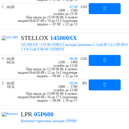
1
07.08
1165
НОЙ
14
00
- 15
00
успейте до 23:59
При заказе до 23:59 06.08, в пункте
выдачи Ной 07.08 c 14 до 15
Следующая
выдача — 07.08 c 12 до 13
STELLOX
145000SX
145 000-SX =134 00=FDB211 колодки дисковые п. Audi 80 1.6-1.9D 86-9
1 VW Golf II 88-89 145000SX
5
08.08
1245
НОЙ
12
00
- 14
00
МСК
успейте до 13:30
При заказе до 13:30 06.08, в пункте
выдачи Ной 08.08 c 12 до 14
Следующая
выдача — 09.08 c 12 до 14
2
08.08
961
НОЙ
16
00
- 17
00
НСК
успейте до 15:00
При заказе до 15:00 06.08, в пункте
выдачи Ной 08.08 c 16 до 17
Следующая
выдача — 09.08 c 16 до 17
LPR
05P600
Комплект тормозных колодок 05P600