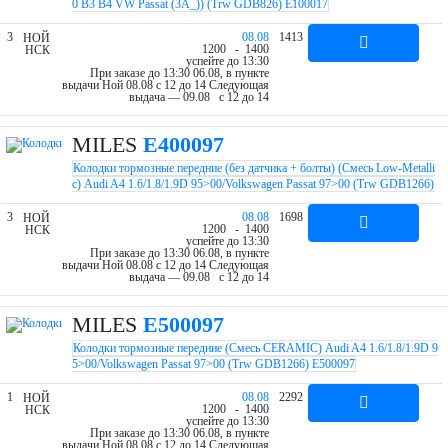
0 B3 B4 VW Passat (3A_)) (Trw GDB826) E100017
3
08.08
1413
НОЙ
12
00
- 14
00
НСК
успейте до 13:30
При заказе до 13:30 06.08, в пункте
выдачи Ной 08.08 c 12 до 14
Следующая
выдача — 09.08 c 12 до 14
MILES
E400097
Колодки тормозные передние (без датчика + болты) (Смесь Low-Metalli
c) Audi A4 1.6/1.8/1.9D 95>00/Volkswagen Passat 97>00 (Trw GDB1266)
E400097
3
08.08
1698
НОЙ
12
00
- 14
00
НСК
успейте до 13:30
При заказе до 13:30 06.08, в пункте
выдачи Ной 08.08 c 12 до 14
Следующая
выдача — 09.08 c 12 до 14
MILES
E500097
Колодки тормозные передние (Смесь CERAMIC) Audi A4 1.6/1.8/1.9D 9
5>00/Volkswagen Passat 97>00 (Trw GDB1266) E500097
1
08.08
2292
НОЙ
12
00
- 14
00
НСК
успейте до 13:30
При заказе до 13:30 06.08, в пункте
выдачи Ной 08.08 c 12 до 14
Следующая