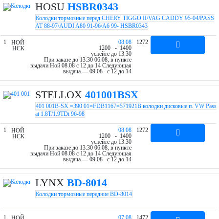
HOSU
HSBR0343
Колодки тормозные перед CHERY TIGGO II/VAG CADDY 95-04/PASS
AT 88-97/AUDI A80 91-96/A6 99- HSBR0343
1
08.08
1272
НОЙ
12
00
- 14
00
НСК
успейте до 13:30
При заказе до 13:30 06.08, в пункте
выдачи Ной 08.08 c 12 до 14
Следующая
выдача — 09.08 c 12 до 14
STELLOX
401001BSX
401 001B-SX =390 01=FDB1167=571921B колодки дисковые п. VW Pass
at 1.8T/1.9TDi 96-98
1
08.08
1272
НОЙ
12
00
- 14
00
НСК
успейте до 13:30
При заказе до 13:30 06.08, в пункте
выдачи Ной 08.08 c 12 до 14
Следующая
выдача — 09.08 c 12 до 14
LYNX
BD-8014
Колодки тормозные передние BD-8014
1
07.08
1472
НОЙ