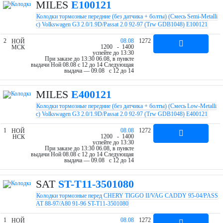
MILES
E100121
Колодки тормозные передние (без датчика + болты) (Смесь Semi-Metalli
c) Volkswagen G3 2.0/1.9D/Passat 2.0 92-97 (Trw GDB1048) E100121
2
08.08
1272
НОЙ
12
00
- 14
00
МСК
успейте до 13:30
При заказе до 13:30 06.08, в пункте
выдачи Ной 08.08 c 12 до 14
Следующая
выдача — 09.08 c 12 до 14
MILES
E400121
Колодки тормозные передние (без датчика + болты) (Смесь Low-Metalli
c) Volkswagen G3 2.0/1.9D/Passat 2.0 92-97 (Trw GDB1048) E400121
1
08.08
1272
НОЙ
12
00
- 14
00
НСК
успейте до 13:30
При заказе до 13:30 06.08, в пункте
выдачи Ной 08.08 c 12 до 14
Следующая
выдача — 09.08 c 12 до 14
SAT
ST-T11-3501080
Колодки тормозные перед CHERY TIGGO II/VAG CADDY 95-04/PASS
AT 88-97/A80 91-96 ST-T11-3501080
1
08.08
1272
НОЙ