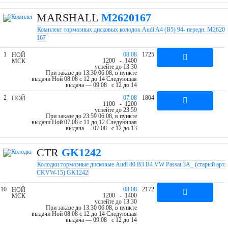
MARSHALL
M2620167
Комплект тормозных дисковых колодок Audi A4 (B5) 94- передн. M2620
167
1
08.08
1725
НОЙ
12
00
- 14
00
МСК
успейте до 13:30
При заказе до 13:30 06.08, в пункте
выдачи Ной 08.08 c 12 до 14
Следующая
выдача — 09.08 c 12 до 14
2
07.08
1804
НОЙ
11
00
- 12
00
успейте до 23:59
При заказе до 23:59 06.08, в пункте
выдачи Ной 07.08 c 11 до 12
Следующая
выдача — 07.08 c 12 до 13
CTR
GK1242
Колодки тормозные дисковые Audi 80 B3 B4 VW Passat 3A_ (старый арт.
CKVW-15) GK1242
10
08.08
2172
НОЙ
12
00
- 14
00
МСК
успейте до 13:30
При заказе до 13:30 06.08, в пункте
выдачи Ной 08.08 c 12 до 14
Следующая
выдача — 09.08 c 12 до 14