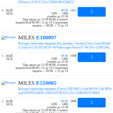
D/Passat 2.0 92-97 (Trw GDB1048) E500121
4
08.08
1413
НОЙ
12
00
- 14
00
НСК
успейте до 13:30
При заказе до 13:30 06.08, в пункте
выдачи Ной 08.08 c 12 до 14
Следующая
выдача — 09.08 c 12 до 14
MILES
E100097
Колодки тормозные передние (без датчика + болты) (Смесь Semi-Metalli
c) Audi A4 1.6/1.8/1.9D 95>00/Volkswagen Passat 97>00 (Trw GDB1266)
E100097
1
08.08
1698
НОЙ
12
00
- 14
00
НСК
успейте до 13:30
При заказе до 13:30 06.08, в пункте
выдачи Ной 08.08 c 12 до 14
Следующая
выдача — 09.08 c 12 до 14
MILES
E510065
Колодки тормозные передние (Смесь CERAMIC) Audi 80/VW Golf III/Pa
ssat/VENTO/CHERY AMULET/TIGGO (Trw GDB430) E510065
1
08.08
1698
НОЙ
12
00
- 14
00
НСК
успейте до 13:30
При заказе до 13:30 06.08, в пункте