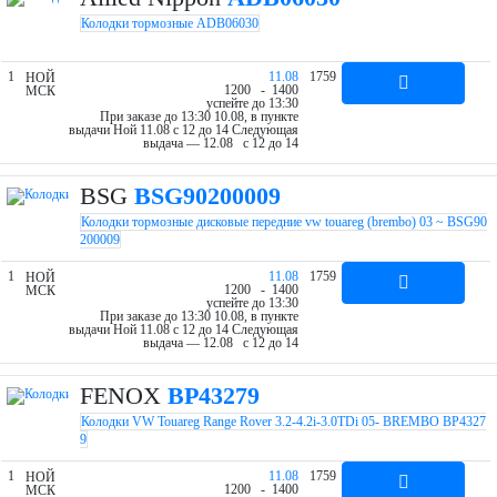
Колодки тормозные ADB06030
1
11.08
1759
НОЙ
12
00
- 14
00
МСК
успейте до 13:30
При заказе до 13:30 10.08, в пункте
выдачи Ной 11.08 c 12 до 14
Следующая
выдача — 12.08 c 12 до 14
BSG
BSG90200009
Колодки тормозные дисковые передние vw touareg (brembo) 03 ~ BSG90
200009
1
11.08
1759
НОЙ
12
00
- 14
00
МСК
успейте до 13:30
При заказе до 13:30 10.08, в пункте
выдачи Ной 11.08 c 12 до 14
Следующая
выдача — 12.08 c 12 до 14
FENOX
BP43279
Колодки VW Touareg Range Rover 3.2-4.2i-3.0TDi 05- BREMBO BP4327
9
1
11.08
1759
НОЙ
12
00
- 14
00
МСК