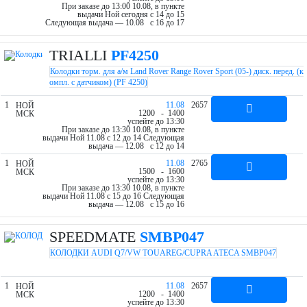
При заказе до 13:00 10.08, в пункте
выдачи Ной cегодня c 14 до 15
Следующая выдача — 10.08 c 16 до 17
TRIALLI
PF4250
Колодки торм. для а/м Land Rover Range Rover Sport (05-) диск. перед. (к
омпл. с датчиком) (PF 4250)
1
11.08
2657
НОЙ
12
00
- 14
00
МСК
успейте до 13:30
При заказе до 13:30 10.08, в пункте
выдачи Ной 11.08 c 12 до 14
Следующая
выдача — 12.08 c 12 до 14
1
11.08
2765
НОЙ
15
00
- 16
00
МСК
успейте до 13:30
При заказе до 13:30 10.08, в пункте
выдачи Ной 11.08 c 15 до 16
Следующая
выдача — 12.08 c 15 до 16
SPEEDMATE
SMBP047
КОЛОДКИ AUDI Q7/VW TOUAREG/CUPRA ATECA SMBP047
1
11.08
2657
НОЙ
12
00
- 14
00
МСК
успейте до 13:30