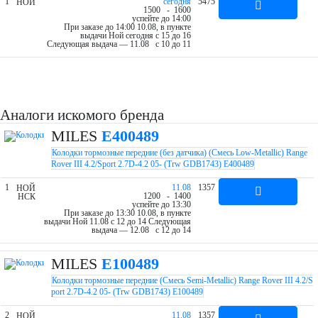
1
cегодня
5475
НОЙ
15
00
- 16
00
успейте до 14:00
При заказе до 14:00 10.08, в пункте
выдачи Ной cегодня c 15 до 16
Следующая выдача — 11.08 c 10 до 11
Аналоги искомого бренда
MILES
E400489
Колодки тормозные передние (без датчика) (Смесь Low-Metallic) Range
Rover III 4.2/Sport 2.7D-4.2 05- (Trw GDB1743) E400489
1
11.08
1357
НОЙ
12
00
- 14
00
НСК
успейте до 13:30
При заказе до 13:30 10.08, в пункте
выдачи Ной 11.08 c 12 до 14
Следующая
выдача — 12.08 c 12 до 14
MILES
E100489
Колодки тормозные передние (Смесь Semi-Metallic) Range Rover III 4.2/S
port 2.7D-4.2 05- (Trw GDB1743) E100489
2
11.08
1357
НОЙ