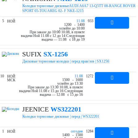
Колодки тормозные дисковыеAUDI A6A7 13-Q5TT 08-RANGE ROVER
SPORT 05-TOUAREG 02- F NKE-1215
5
11.08
933
НОЙ
12
00
- 14
00
успейте до 10:00
При заказе до 10:00 10.08, в пункте
выдачи Ной 11.08 c 12 до 14
Следующая
выдача — 11.08 c 18 до 19
SUFIX
SX-1256
Дисковые тормозные колодки | перед прав/лев | SX1256
10
11.08
1272
НОЙ
15
00
- 16
00
МСК
успейте до 13:30
При заказе до 13:30 10.08, в пункте
выдачи Ной 11.08 c 15 до 16
Следующая
выдача — 12.08 c 15 до 16
JEENICE
WS322201
Колодки тормозные дисковые | перед | WS322201
1
cегодня
1284
НОЙ
14
00
- 15
00