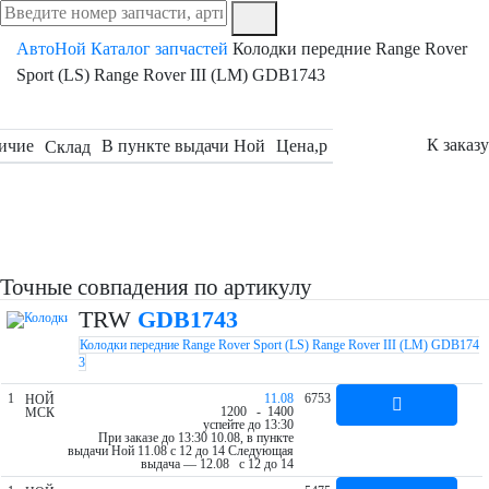
АвтоНой
Каталог запчастей
Колодки передние Range Rover
Sport (LS) Range Rover III (LM) GDB1743
К заказу
ичие
В пункте выдачи Ной
Цена,
p
Склад
Точные совпадения по артикулу
TRW
GDB1743
Колодки передние Range Rover Sport (LS) Range Rover III (LM) GDB174
3
1
11.08
6753
НОЙ
12
00
- 14
00
МСК
успейте до 13:30
При заказе до 13:30 10.08, в пункте
выдачи Ной 11.08 c 12 до 14
Следующая
выдача — 12.08 c 12 до 14