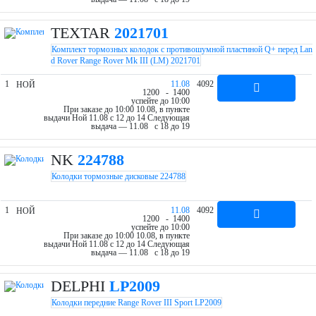
TEXTAR
2021701
Комплект тормозных колодок с противошумной пластиной Q+ перед Lan
d Rover Range Rover Mk III (LM) 2021701
1
11.08
4092
НОЙ
12
00
- 14
00
успейте до 10:00
При заказе до 10:00 10.08, в пункте
выдачи Ной 11.08 c 12 до 14
Следующая
выдача — 11.08 c 18 до 19
NK
224788
Колодки тормозные дисковые 224788
1
11.08
4092
НОЙ
12
00
- 14
00
успейте до 10:00
При заказе до 10:00 10.08, в пункте
выдачи Ной 11.08 c 12 до 14
Следующая
выдача — 11.08 c 18 до 19
DELPHI
LP2009
Колодки передние Range Rover III Sport LP2009