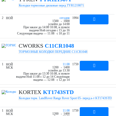
Колодки тормозные дисковые перед TYR1219871
2
cегодня
1994
НОЙ
15
00
- 16
00
успейте до 14:00
При заказе до 14:00 10.08, в пункте
выдачи Ной cегодня c 15 до 16
Следующая выдача — 11.08 c 10 до 11
CWORKS
C11CR1048
ТОРМОЗНЫЕ КОЛОДКИ ПЕРЕДНИЕ C11CR1048
1
11.08
1759
НОЙ
12
00
- 14
00
МСК
успейте до 13:30
При заказе до 13:30 10.08, в пункте
выдачи Ной 11.08 c 12 до 14
Следующая
выдача — 12.08 c 12 до 14
KORTEX
KT1743STD
Колодки торм. LandRover Range Rover Sport 05- перед.к-т KT1743STD
1
11.08
1759
НОЙ
12
00
- 14
00
МСК