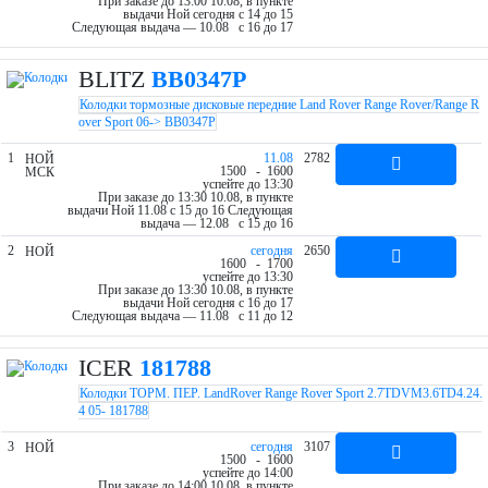
При заказе до 13:00 10.08, в пункте
выдачи Ной cегодня c 14 до 15
Следующая выдача — 10.08 c 16 до 17
BLITZ
BB0347P
Колодки тормозные дисковые передние Land Rover Range Rover/Range R
over Sport 06-> BB0347P
1
11.08
2782
НОЙ
15
00
- 16
00
МСК
успейте до 13:30
При заказе до 13:30 10.08, в пункте
выдачи Ной 11.08 c 15 до 16
Следующая
выдача — 12.08 c 15 до 16
2
cегодня
2650
НОЙ
16
00
- 17
00
успейте до 13:30
При заказе до 13:30 10.08, в пункте
выдачи Ной cегодня c 16 до 17
Следующая выдача — 11.08 c 11 до 12
ICER
181788
Колодки ТОРМ. ПЕР. LandRover Range Rover Sport 2.7TDVM3.6TD4.24.
4 05- 181788
3
cегодня
3107
НОЙ
15
00
- 16
00
успейте до 14:00
При заказе до 14:00 10.08, в пункте