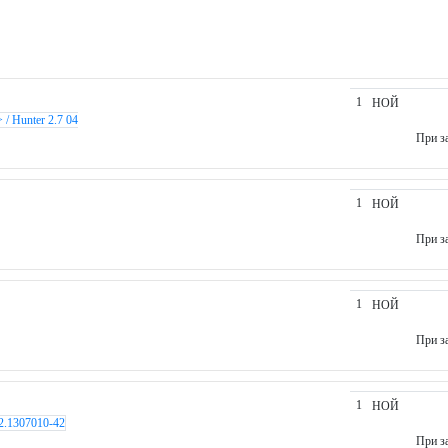
1
НОЙ
/ Hunter 2.7 04
При за
1
НОЙ
При за
1
НОЙ
При за
1
НОЙ
2.1307010-42
При за