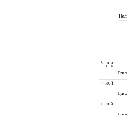
Нал
8
НОЙ
НСК
При за
2
НОЙ
При за
1
НОЙ
При за