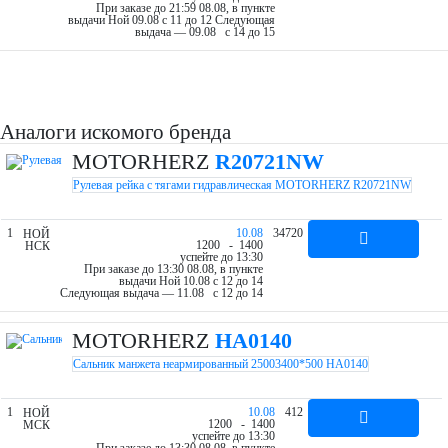
При заказе до 21:59 08.08, в пункте
выдачи Ной 09.08 c 11 до 12
Следующая
выдача — 09.08 c 14 до 15
Аналоги искомого бренда
MOTORHERZ
R20721NW
Рулевая рейка с тягами гидравлическая MOTORHERZ R20721NW
1
10.08
34720
НОЙ
12
00
- 14
00
НСК
успейте до 13:30
При заказе до 13:30 08.08, в пункте
выдачи Ной 10.08 c 12 до 14
Следующая выдача — 11.08 c 12 до 14
MOTORHERZ
HA0140
Сальник манжета неармированный 25003400*500 HA0140
1
10.08
412
НОЙ
12
00
- 14
00
МСК
успейте до 13:30