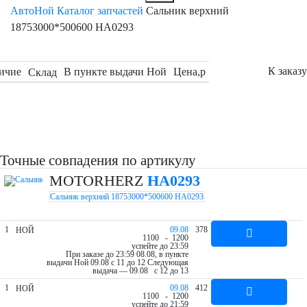
АвтоНой
Каталог запчастей
Сальник верхний
18753000*500600 HA0293
К заказу
ичие
В пункте выдачи Ной
Цена,
p
Склад
Точные совпадения по артикулу
MOTORHERZ
HA0293
Сальник верхний 18753000*500600 HA0293
1
09.08
378
НОЙ
11
00
- 12
00
успейте до 23:59
При заказе до 23:59 08.08, в пункте
выдачи Ной 09.08 c 11 до 12
Следующая
выдача — 09.08 c 12 до 13
1
09.08
412
НОЙ
11
00
- 12
00
успейте до 21:59