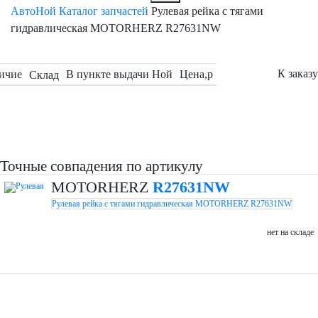
АвтоНой
Каталог запчастей
Рулевая рейка с тягами
гидравлическая MOTORHERZ R27631NW
К заказу
ичие
В пункте выдачи Ной
Цена,
p
Склад
Точные совпадения по артикулу
MOTORHERZ
R27631NW
Рулевая рейка с тягами гидравлическая MOTORHERZ R27631NW
нет на складе