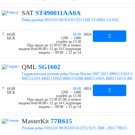
SAT
ST490011AA0A
Рейка рулевая NISSAN MURANO Z51 LHD ST-49001-1AA0A
7
08.08
6824
НОЙ
12
00
- 14
00
МСК
успейте до 13:30
При заказе до 13:30 07.08, в пункте
выдачи Ной 08.08 c 12 до 14
Следующая
выдача — 09.08 c 12 до 14
QML
SG1602
Гидравлическая рулевая рейка Nissan Murano 2007-2015 490011AA0A 4
90011AA0A 490011AD0A 490011AD0B 490011AH0A 490011AH1A 490
011UM0A 490011UM0B 492001AA0A 492001AH0A 492001AH1A R276
31NW SG1602
7
08.08
6824
НОЙ
12
00
- 14
00
МСК
успейте до 13:30
При заказе до 13:30 07.08, в пункте
выдачи Ной 08.08 c 12 до 14
Следующая
выдача — 09.08 c 12 до 14
MasterKit
77R615
Рулевая рейка NISSAN MURANO II (Z51) SUV 2008 - 2014 77R615