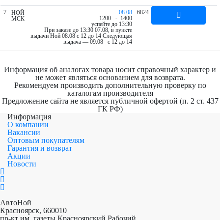
7
08.08
6824
НОЙ
12
00
- 14
00
МСК
успейте до 13:30
При заказе до 13:30 07.08, в пункте
выдачи Ной 08.08 c 12 до 14
Следующая
выдача — 09.08 c 12 до 14
Информация об аналогах товара носит справочный характер и
не может являться основанием для возврата.
Рекомендуем производить дополнительную проверку по
каталогам производителя
Предложение сайта не является публичной офертой (п. 2 ст. 437
ГК РФ)
Информация
О компании
Вакансии
Оптовым покупателям
Гарантия и возврат
Акции
Новости
АвтоНой
Красноярск
,
660010
пр-кт им. газеты Красноярский Рабочий